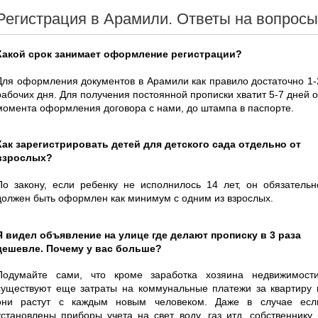
Регистрация в Арамили. Ответы на вопросы
Какой срок занимает оформление регистрации?
Для оформления документов в Арамили как правило достаточно 1-
рабочих дня. Для получения постоянной прописки хватит 5-7 дней о
момента оформления договора с нами, до штампа в паспорте.
Как зарегистрировать детей для детского сада отдельно от
взрослых?
По закону, если ребенку не исполнилось 14 лет, он обязательн
должен быть оформлен как минимум с одним из взрослых.
Я видел объявление на улице где делают прописку в 3 раза
дешевле. Почему у вас больше?
Подумайте сами, что кроме заработка хозяина недвижимости
существуют еще затраты на коммунальные платежи за квартиру 
они растут с каждым новым человеком. Даже в случае есл
установлены приборы учета на свет, воду, газ итд, собственнику 