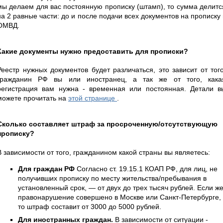
мы делаем для вас постоянную прописку (штамп), то сумма делитс
на 2 равные части: до и после подачи всех документов на прописку 
ОМВД.
Какие документы нужно предоставить для прописки?
Реестр нужных документов будет различаться, это зависит от того
гражданин РФ вы или иностранец, а так же от того, кака
регистрация вам нужна - временная или постоянная. Детали в
можете прочитать на
этой странице
.
Сколько составляет штраф за просроченную/отсутствующую
прописку?
В зависимости от того, гражданином какой страны вы являетесь:
Для граждан РФ
Согласно ст. 19.15.1 КОАП РФ, для лиц, не
получивших прописку по месту жительства/пребывания в
установленный срок, — от двух до трех тысяч рублей. Если ж
правонарушение совершено в Москве или Санкт-Петербурге,
то штраф составит от 3000 до 5000 рублей.
Для иностранных граждан.
В зависимости от ситуации -